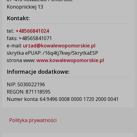
Konopnickiej 13
Kontakt:
tel.:
+48566841024
faks: +48565841071
e-mail:
urzad@kowalewopomorskie.pl
skrytka ePUAP: /16q4tj7kwy/SkrytkaESP
strona www:
www.kowalewopomorskie.pl
Informacje dodatkowe:
NIP: 5030022196
REGON: 871118595
Numer konta: 64 9496 0008 0000 1720 2000 0041
Polityka prywatności