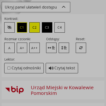
Ukryj panel ułatwień dostępu
Kontrast:
C1
C2
C3
C4
Zmień kontrast na domyślny
Rozmiar czcionki:
Odstępy:
Reset:
A
A+
A++
Zmień odstęp między literami
Zmień interlinię i margines
Przywróć ustawi
Lektor:
Czytaj odnośniki
Czytaj tekst
Urząd Miejski w Kowalewie
Pomorskim