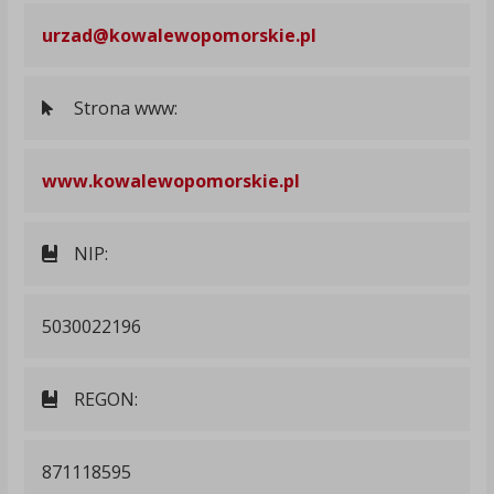
urzad@kowalewopomorskie.pl
Strona www:
www.kowalewopomorskie.pl
NIP:
5030022196
REGON:
871118595