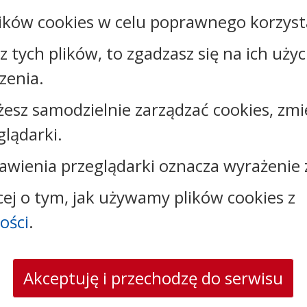
ików cookies w celu poprawnego korzysta
sz tych plików, to zgadzasz się na ich uży
zenia.
żesz samodzielnie zarządzać cookies, zmi
glądarki.
Kontakt:
awienia przeglądarki oznacza wyrażenie 
tel.:
+48566841024
cej o tym, jak używamy plików cookies z
faks: +48565841071
e-mail:
urzad@kowalewopomorskie.pl
ości
.
skrytka ePUAP: /16q4tj7kwy/SkrytkaESP
strona www:
www.kowalewopomorskie.pl
Akceptuję i przechodzę do serwisu