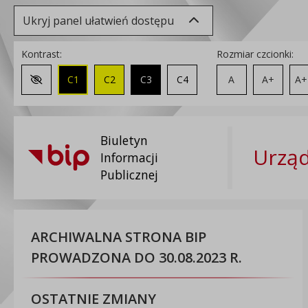
Ukryj panel ułatwień dostępu
Kontrast:
Rozmiar czcionki:
C1
C2
C3
C4
A
A+
A+
Zmień kontrast na domyślny
Biuletyn
Urząd
Informacji
Publicznej
ARCHIWALNA STRONA BIP
PROWADZONA DO 30.08.2023 R.
OSTATNIE ZMIANY