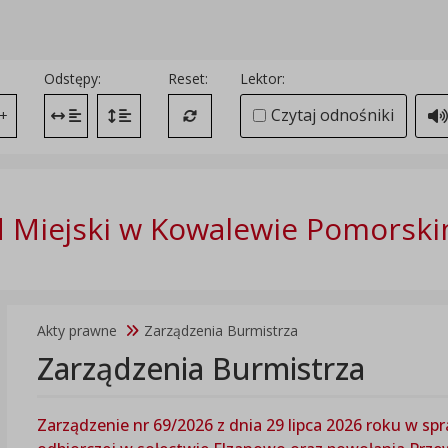
Odstępy:
Reset:
Lektor:
Czytaj odnośniki
+
Zmień odstęp między literami
Zmień interlinię i margines między paragrafami
Przywróć ustawienia domyślne
 Miejski w Kowalewie Pomorsk
Akty prawne
Zarządzenia Burmistrza
Zarządzenia Burmistrza
Zarządzenie nr 69/2026 z dnia 29 lipca 2026 roku w s