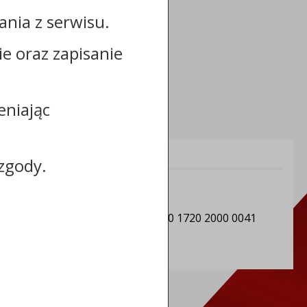
nia z serwisu.
cie oraz zapisanie
eniając
Informacje dodatkowe:
zgody.
NIP: 5030022196
REGON: 871118595
Numer konta: 64 9496 0008 0000 1720 2000 0041