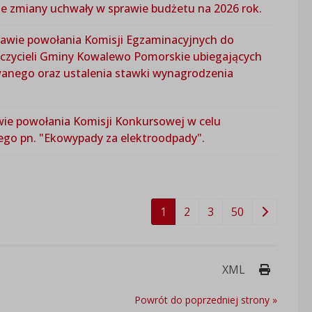
wie zmiany uchwały w sprawie budżetu na 2026 rok.
prawie powołania Komisji Egzaminacyjnych do
zycieli Gminy Kowalewo Pomorskie ubiegających
anego oraz ustalenia stawki wynagrodzenia
awie powołania Komisji Konkursowej w celu
nego pn. "Ekowypady za elektroodpady".
1
2
3
50
Drukuj 
XML
Powrót do poprzedniej strony »