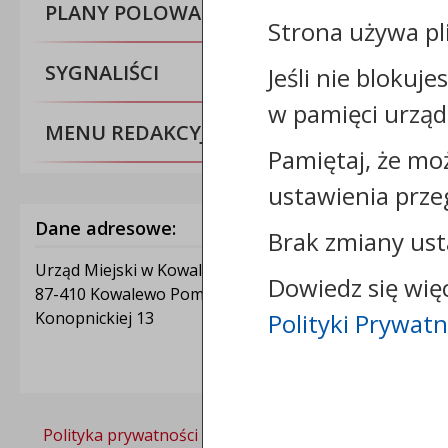
PLANY POLOWAŃ ZBIOROWYCH
Strona używa pl
SYGNALIŚCI
Jeśli nie blokuje
w pamięci urząd
MENU REDAKCYJNE
Pamiętaj, że mo
ustawienia prze
Dane adresowe:
Brak zmiany ust
Urząd Miejski w Kowalewie Pomorskim
Dowiedz się wię
87-410 Kowalewo Pomorskie
Konopnickiej 13
Polityki Prywatn
Polityka prywatności