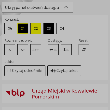
Ukryj panel ułatwień dostępu
Kontrast:
C1
C2
C3
C4
Zmień kontrast na domyślny
Rozmiar czcionki:
Odstępy:
Reset:
A
A+
A++
Zmień odstęp między literami
Zmień interlinię i margines
Przywróć ustawi
Lektor:
Czytaj odnośniki
Czytaj tekst
Urząd Miejski w Kowalewie
Pomorskim