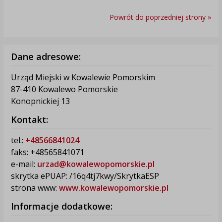
Powrót do poprzedniej strony »
Dane adresowe:
Urząd Miejski w Kowalewie Pomorskim
87-410 Kowalewo Pomorskie
Konopnickiej 13
Kontakt:
tel.:
+48566841024
faks: +48565841071
e-mail:
urzad@kowalewopomorskie.pl
skrytka ePUAP: /16q4tj7kwy/SkrytkaESP
strona www:
www.kowalewopomorskie.pl
Informacje dodatkowe: